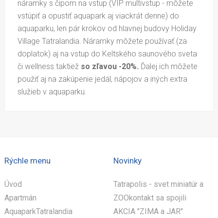
náramky s čipom na vstup (VIP multivstup - môžete
vstúpiť a opustiť aquapark aj viackrát denne) do
aquaparku, len pár krokov od hlavnej budovy Holiday
Village Tatralandia. Náramky môžete používať (za
doplatok) aj na vstup do Keltského saunového sveta
či wellness taktiež
so zľavou -20%.
Ďalej ich môžete
použiť aj na zakúpenie jedál, nápojov a iných extra
služieb v aquaparku.
Rýchle menu
Novinky
Úvod
Tatrapolis - svet miniatúr a
Apartmán
ZOOkontakt sa spojili
AquaparkTatralandia
AKCIA "ZIMA a JAR"