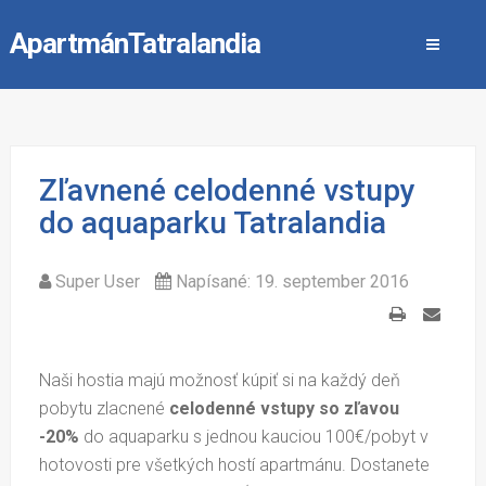
ApartmánTatralandia
Zľavnené celodenné vstupy
do aquaparku Tatralandia
Super User
Napísané: 19. september 2016
Vytlačiť
E-
mail
Naši hostia majú možnosť kúpiť si na každý deň
pobytu zlacnené
celodenné vstupy so zľavou
-20%
do aquaparku s jednou kauciou 100€/pobyt v
hotovosti pre všetkých hostí apartmánu. Dostanete