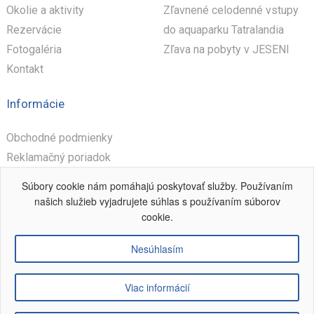
Okolie a aktivity
Zľavnené celodenné vstupy
Rezervácie
do aquaparku Tatralandia
Fotogaléria
Zľava na pobyty v JESENI
Kontakt
Informácie
Obchodné podmienky
Reklamačný poriadok
Prevádzkový poriadok
Súbory cookie nám pomáhajú poskytovať služby. Používaním
Ubytovací poriadok
našich služieb vyjadrujete súhlas s používaním súborov
cookie.
Nesúhlasím
Copyright:
apartmantatralandia.sk
2016-2022
Viac informácií
Design a realizacia:
Trebor